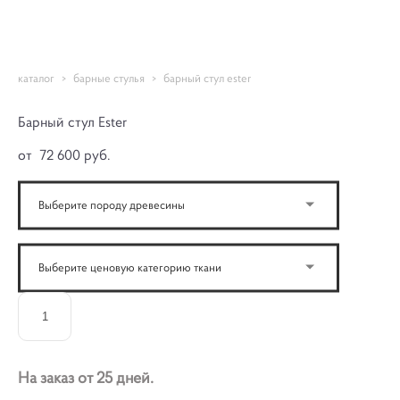
NIORD
каталог
>
барные стулья
>
барный стул ester
Барный стул Ester
от 72 600 pуб.
Выберите породу древесины
Выберите ценовую категорию ткани
ДОБАВИТЬ В КОРЗИНУ
На заказ от 25 дней.