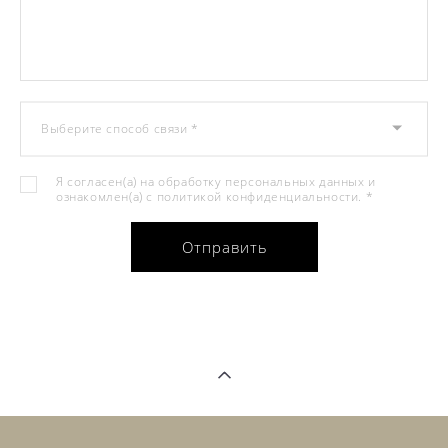
Выберите способ связи *
Я согласен(а) на обработку персональных данных и
ознакомлен(а) с
политикой конфиденциальности
. *
Отправить