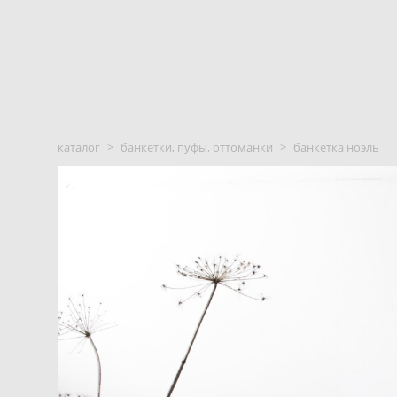
каталог
>
банкетки, пуфы, оттоманки
>
банкетка ноэль