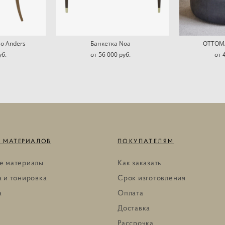
о Anders
Банкетка Noa
ОТТОМ
уб.
от 56 000 pуб.
от 
 МАТЕРИАЛОВ
ПОКУПАТЕЛЯМ
е материалы
Как заказать
 и тонировка
Срок изготовления
а
Оплата
Доставка
Рассрочка