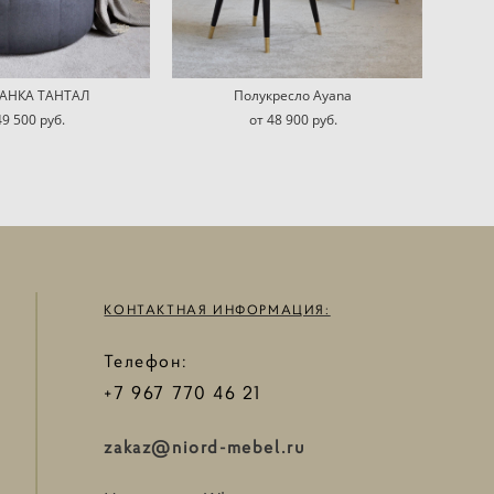
АНКА ТАНТАЛ
Полукресло Ayana
49 500 pуб.
от 48 900 pуб.
КОНТАКТНАЯ ИНФОРМАЦИЯ:
Телефон:
+7 967 770 46 21
zakaz@niord-mebel.ru