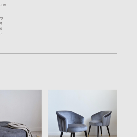
ных
ию
я
в
т