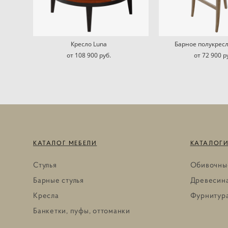
Кресло Luna
Барное полукресл
от 108 900 pуб.
от 72 900 p
КАТАЛОГ МЕБЕЛИ
КАТАЛОГИ
Стулья
Обивочны
Барные стулья
Древесина
Кресла
Фурнитур
Банкетки, пуфы, оттоманки