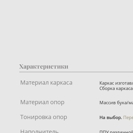
Характеристики
Материал каркаса
Каркас изгота
Сборка каркаса
Материал опор
Массив бука/ма
Тонировка опор
На выбор.
Пер
Наполнитель
ППУ различной